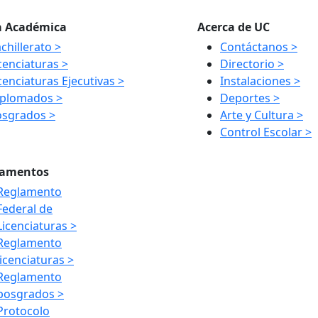
a Académica
Acerca de UC
chillerato >
Contáctanos >
cenciaturas >
Directorio >
cenciaturas Ejecutivas >
Instalaciones >
iplomados >
Deportes >
osgrados >
Arte y Cultura >
Control Escolar >
lamentos
Reglamento
Federal de
Licenciaturas >
Reglamento
licenciaturas >
Reglamento
posgrados >
Protocolo