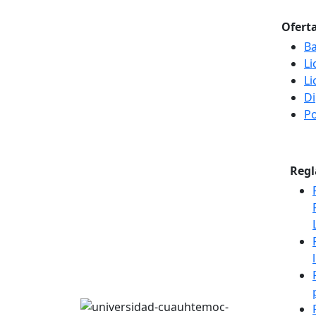
Ofert
Ba
Li
Li
D
P
Reg