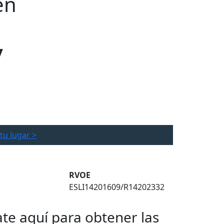
en
y
tu lugar >
RVOE
ESLI14201609/R14202332
ate aquí para obtener las