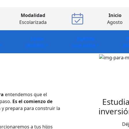
Modalidad
Inicio
Escolarizada
Agosto
Casos
Agenda
P
>
de éxito >
una visita >
es
ra
entendemos que el
Estudia
 paso.
Es el comienzo de
ta y prepara para construir la
inversió
Déj
orcionaremos a tus hijos