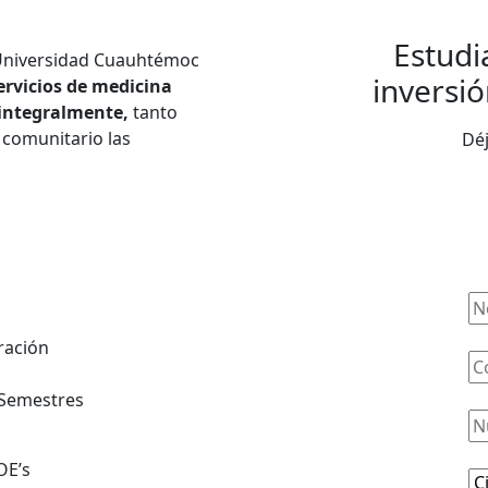
Estudi
a Universidad Cuauhtémoc
inversió
ervicios de medicina
 integralmente,
tanto
o comunitario las
Déj
ración
 Semestres
OE’s