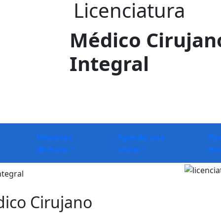
Licenciatura
Médico Cirujan
Integral
Historias
Agenda una
Pla
de éxito >
visita >
est
ntegral
dico Cirujano