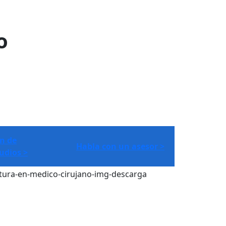
o
n de
Habla con un asesor >
udios >