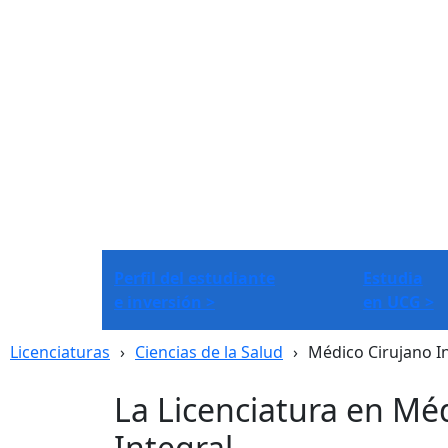
Perfil del estudiante
Estudia
e inversión >
en UCG >
Licenciaturas
Ciencias de la Salud
Médico Cirujano I
La Licenciatura en Mé
Integral