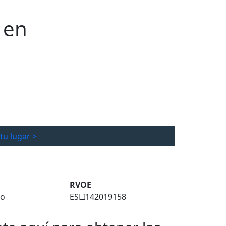
 en
tu lugar >
RVOE
to
ESLI142019158